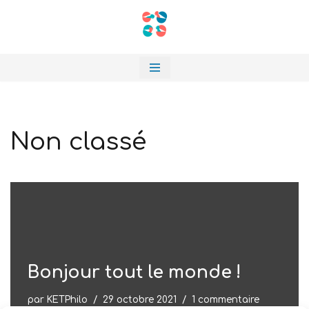
Aller
au
contenu
Non classé
Bonjour tout le monde !
par
KETPhilo
29 octobre 2021
1 commentaire