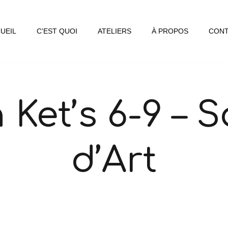
UEIL
C’EST QUOI
ATELIERS
À PROPOS
CONT
n Ket’s 6-9 – 
d’Art